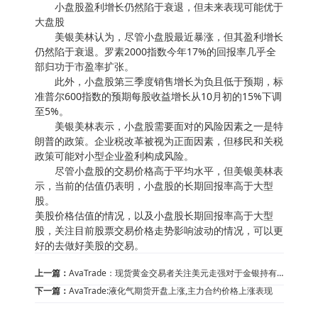
小盘股盈利增长仍然陷于衰退，但未来表现可能优于
大盘股
美银美林认为，尽管小盘股最近暴涨，但其盈利增长
仍然陷于衰退。罗素2000指数今年17%的回报率几乎全
部归功于市盈率扩张。
此外，小盘股第三季度销售增长为负且低于预期，标
准普尔600指数的预期每股收益增长从10月初的15%下调
至5%。
美银美林表示，小盘股需要面对的风险因素之一是特
朗普的政策。企业税改革被视为正面因素，但移民和关税
政策可能对小型企业盈利构成风险。
尽管小盘股的交易价格高于平均水平，但美银美林表
示，当前的估值仍表明，小盘股的长期回报率高于大型
股。
美股价格估值的情况，以及小盘股长期回报率高于大型
股，关注目前股票交易价格走势影响波动的情况，可以更
好的去做好美股的交易。
上一篇：
AvaTrade：现货黄金交易者关注美元走强对于金银持有
者带来的影响
下一篇：
AvaTrade:液化气期货开盘上涨,主力合约价格上涨表现