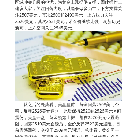
区域冲突升级的担忧，为黄金上涨提供支撑，因此操作上
建议大家，关注回落力度，以逢低做多为主，下方支撑关
注2507美元，其次2500和2490美元，上方压力关注
2520美元，其次2531美元，若金价继续走强，刷新历史
新高，上方空间关注2545美元。
从之后的走势看，美盘盘前，黄金回落2508美元企
稳，反弹2526美元遇阻，此后保持2520到2526美元区间
震荡，美盘开盘，黄金频繁上探，都在2526美元位置遇
阻，回落2510美元企稳后，金价反弹2523美元遇阻，目
前震荡回落，交投于2509美元附近。总体看，黄金周一
回落2507美元支撑附近上涨，刷新历史（日线图）次高