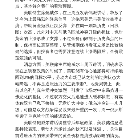
点，基本符合我们的看涨预期。
美联储主席鲍威尔，在上周五发表鸽派讲话，释放了
迄今为止最强烈的降息信号，这拖累美元与美债收益率走
势，帮助黄金短线止跌反弹，并在周一刷新历史（日线
图）次高，此外对中东与俄乌区域冲突升级的担忧，也对
黄金的上涨形成了支撑，不过金价仍限制于历史高点的压
制，保持高位震荡整理，尽管短期保持看涨立场是比较稳
健的选择，但投资者也需要注意连续上涨遇阻后，金价震
荡筑顶的可能。
消息方面，美联储主席鲍威尔上周五讲话，明确表示
现在是调整政策的时候了，美联储有信心通胀将可持续地
回到2%的目标水平，劳动力市场已从之前的过热状态大
幅降温，不再是通胀压力的主要来源?。地缘局势上，此
前以色列与真主党冲突激烈，引发了市场对中东局势进一
步恶化的担忧，不过双方交火后迅速进入缓和状态，有媒
体称双方已私下接触，无意扩大冲突；俄乌冲突进一步升
级，可能是双方战争爆发以来最严重的一次，周一俄罗斯
空袭了乌克兰全国的能源设施。
美联储鲍威尔讲话调整香瓜年底政策，美联储信息通
胀持续表现，劳动力市场过热的状态以及降温，，关注目
前通胀压力的来源带来的黄金价格走势波动影响的情况。